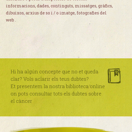
informacions, dades, continguts, missatges, gràfics,
dibuixos, arxius de so i / o imatge, fotografies del
web .
Hi ha algún concepte que no et queda
clar? Vols aclarir els teus dubtes?
Et presentem la nostra biblioteca online
on pots consultar tots els dubtes sobre
el càncer