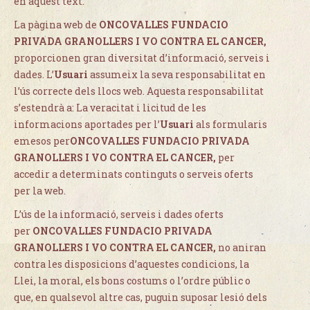
en aquest text.
La pàgina web de
ONCOVALLES FUNDACIO
PRIVADA GRANOLLERS I VO CONTRA EL CANCER
,
proporcionen gran diversitat d’informació, serveis i
dades. L’
Usuari
assumeix la seva responsabilitat en
l’ús correcte dels llocs web. Aquesta responsabilitat
s’estendrà a: La veracitat i licitud de les
informacions aportades per l’
Usuari
als formularis
emesos per
ONCOVALLES FUNDACIO PRIVADA
GRANOLLERS I VO CONTRA EL CANCER
,
per
accedir a determinats continguts o serveis oferts
per la web.
L’ús de la informació, serveis i dades oferts
per
ONCOVALLES FUNDACIO PRIVADA
GRANOLLERS I VO CONTRA EL CANCER
,
no aniran
contra les disposicions d’aquestes condicions, la
Llei, la moral, els bons costums o l’ordre públic o
que, en qualsevol altre cas, puguin suposar lesió dels