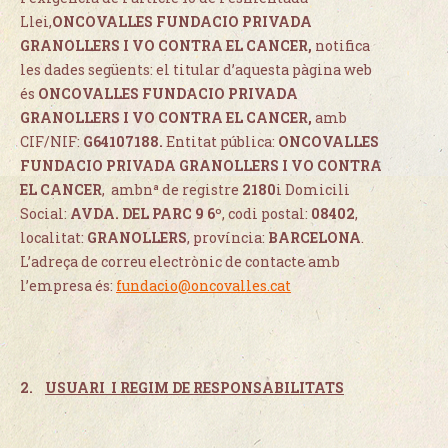
Llei,
ONCOVALLES FUNDACIO PRIVADA
GRANOLLERS I VO CONTRA EL CANCER
,
notifica
les dades següents: el titular d’aquesta pàgina web
és
ONCOVALLES FUNDACIO PRIVADA
GRANOLLERS I VO CONTRA EL CANCER
,
amb
CIF/NIF:
G64107188.
Entitat pública:
ONCOVALLES
FUNDACIO PRIVADA GRANOLLERS I VO CONTRA
EL CANCER
,
ambnª de registre
2180
i Domicili
Social:
AVDA. DEL PARC 9 6º
, codi postal:
08402
,
localitat:
GRANOLLERS
, província:
BARCELONA
.
L’adreça de correu electrònic de contacte amb
l’empresa és:
fundacio@oncovalles.cat
2.
USUARI I REGIM DE RESPONSABILITATS