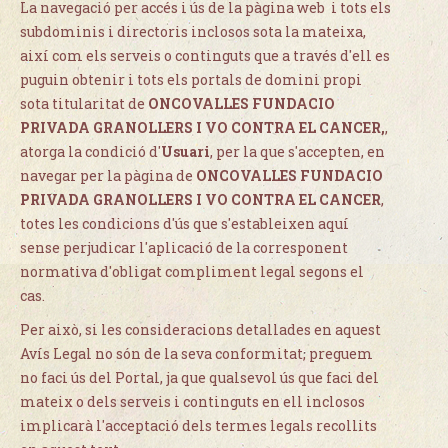
La navegació per accés i ús de la pàgina web i tots els
subdominis i directoris inclosos sota la mateixa,
així com els serveis o continguts que a través d'ell es
puguin obtenir i tots els portals de domini propi
sota titularitat de
ONCOVALLES FUNDACIO
PRIVADA GRANOLLERS I VO CONTRA EL CANCER
,
,
atorga la condició d'
Usuari
, per la que s'accepten, en
navegar per la pàgina de
ONCOVALLES FUNDACIO
PRIVADA GRANOLLERS I VO CONTRA EL CANCER
,
totes les condicions d'ús que s'estableixen aquí
sense perjudicar l'aplicació de la corresponent
normativa d'obligat compliment legal segons el
cas.
Per això, si les consideracions detallades en aquest
Avís Legal no són de la seva conformitat, preguem
no faci ús del Portal, ja que qualsevol ús que faci del
mateix o dels serveis i continguts en ell inclosos
implicarà l'acceptació dels termes legals recollits