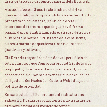
drets de tercers o del funcionament dels llocs web.
A aquest efecte, l'
Usuari
s'abstindrà d'utilitzar
qualsevol dels continguts amb fins o efectes il·lícits,
prohibits en aquest text, lesius dels drets i
interessos de tercers, o que de qualsevol forma
puguin danyar, inutilitzar, sobrecarregar, deteriorar
o impedir la normal utilització dels continguts,
altres
Usuaris
o de qualsevol
Usuari
d'Internet
(hardware y software).
Els
Usuari
s respondran dels danys i perjudicis de
tota naturalesa que l'empresa propietària de la web
pugui patir, directament o indirectament, com a
conseqüència d'incompliment de qualsevol de les
obligacions derivades de l'ús de la Web i d'aquesta
política de privacitat.
En particular, i a títol merament indicatiu i no
exhaustiu, l'
Usuari
es compromet a no transmetre,
difondre o posar a disposició de tercers