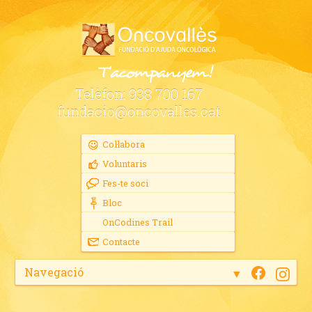
Telèfon:
938 700 167
fundacio@oncovalles.cat
Col·labora
Voluntaris
Fes-te soci
Bloc
OnCodines Trail
Contacte
Navegació
▼