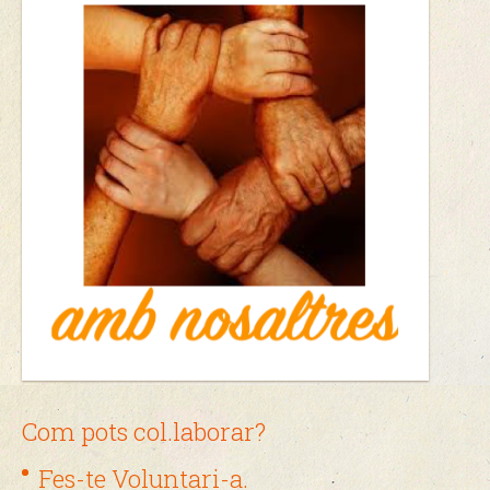
Com pots col.laborar?
Fes-te Voluntari-a.