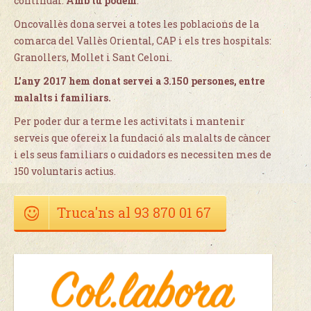
continuar.
Amb tu podem
.
Oncovallès dona servei a totes les poblacions de la
comarca del Vallès Oriental, CAP i els tres hospitals:
Granollers, Mollet i Sant Celoni.
L'any 2017 hem donat servei a 3.150 persones, entre
malalts i familiars.
Per poder dur a terme les activitats i mantenir
serveis que ofereix la fundació als malalts de càncer
i els seus familiars o cuidadors es necessiten mes de
150 voluntaris actius.
Truca'ns al 93 870 01 67