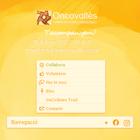
Telèfon:
938 700 167
fundacio@oncovalles.cat
Col·labora
Voluntaris
Fes-te soci
Bloc
OnCodines Trail
Contacte
Navegació
▼