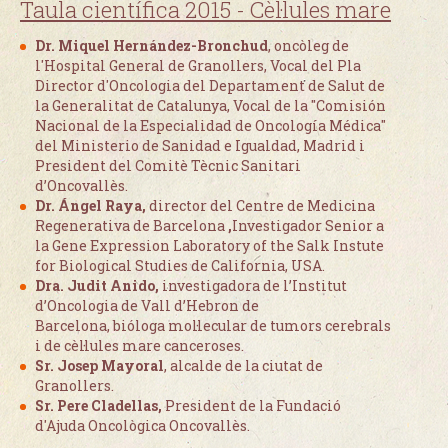
Taula científica 2015 - Cèl·lules mare
Dr. Miquel Hernández-Bronchud
, oncòleg de
l'Hospital General de Granollers, Vocal del Pla
Director d'Oncologia del Departament de Salut de
la Generalitat de Catalunya, Vocal de la "Comisión
Nacional de la Especialidad de Oncología Médica"
del Ministerio de Sanidad e Igualdad, Madrid i
President del Comitè Tècnic Sanitari
d’Oncovallès.
Dr. Ángel Raya,
director del Centre de Medicina
Regenerativa de Barcelona
,
Investigador Senior a
la Gene Expression Laboratory of the Salk Instute
for Biological Studies de California, USA.
Dra. Judit Anido,
investigadora de l’Institut
d’Oncologia de Vall d’Hebron de
Barcelona, bióloga mol·lecular de tumors cerebrals
i de cèl·lules mare canceroses.
Sr. Josep Mayoral
, alcalde de la ciutat de
Granollers.
Sr. Pere Cladellas,
President de la Fundació
d'Ajuda Oncològica Oncovallès.