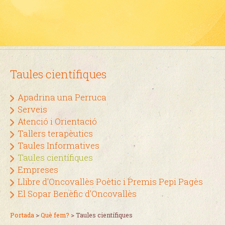
Taules científiques
Apadrina una Perruca
Serveis
Atenció i Orientació
Tallers terapèutics
Taules Informatives
Taules científiques
Empreses
Llibre d'Oncovallès Poètic i Premis Pepi Pagès
El Sopar Benèfic d'Oncovallès
Portada
>
Què fem?
>
Taules científiques