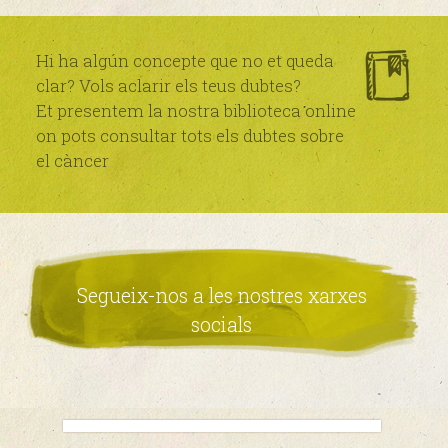
Hi ha algún concepte que no et queda
clar? Vols aclarir els teus dubtes?
Et presentem la nostra biblioteca online
on pots consultar tots els dubtes sobre
el càncer
Segueix-nos a les nostres xarxes
socials