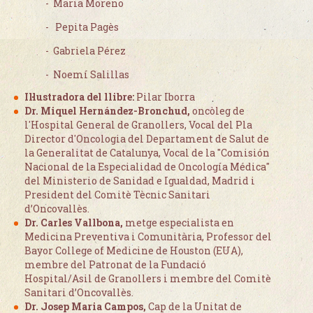
- Maria Moreno
- Pepita Pagès
- Gabriela Pérez
- Noemí Salillas
Il·lustradora del llibre:
Pilar Iborra
Dr. Miquel Hernández-Bronchud,
oncòleg de
l'Hospital General de Granollers, Vocal del Pla
Director d'Oncologia del Departament de Salut de
la Generalitat de Catalunya, Vocal de la "Comisión
Nacional de la Especialidad de Oncología Médica"
del Ministerio de Sanidad e Igualdad, Madrid i
President del Comitè Tècnic Sanitari
d’Oncovallès.
Dr. Carles Vallbona,
metge especialista en
Medicina Preventiva i Comunitària, Professor del
Bayor College of Medicine de Houston (EUA),
membre del Patronat de la Fundació
Hospital/Asil de Granollers i membre del Comitè
Sanitari d’Oncovallès.
Dr. Josep Maria Campos,
Cap de la Unitat de