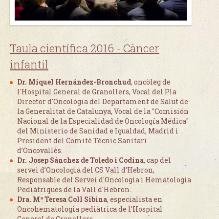
Taula científica 2016 - Càncer
infantil
Dr. Miquel Hernández-Bronchud
, oncòleg de
l'Hospital General de Granollers, Vocal del Pla
Director d'Oncologia del Departament de Salut de
la Generalitat de Catalunya, Vocal de la "Comisión
Nacional de la Especialidad de Oncología Médica"
del Ministerio de Sanidad e Igualdad, Madrid i
President del Comitè Tècnic Sanitari
d’Oncovallès.
Dr.
Josep Sánchez de Toledo i Codina
, cap del
servei d’Oncologia del CS Vall d’Hebron,
Responsable del Servei d'Oncologia i Hematologia
Pediàtriques de la Vall d'Hebron.
Dra. Mª Teresa Coll Sibina
, especialista en
Oncohematologia pediàtrica de l’Hospital
General de Granollers.