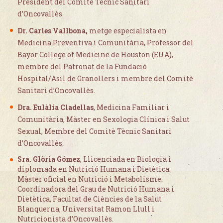
President del Comitè Tècnic Sanitari
d’Oncovallès.
Dr. Carles Vallbona,
metge especialista en
Medicina Preventiva i Comunitària, Professor del
Bayor College of Medicine de Houston (EUA),
membre del Patronat de la Fundació
Hospital/Asil de Granollers i membre del Comitè
Sanitari d’Oncovallès.
Dra. Eulàlia Cladellas
, Medicina Familiar i
Comunitària, Màster en Sexologia Clínica i Salut
Sexual, Membre del Comitè Tècnic Sanitari
d’Oncovallès.
Sra. Glòria Gómez
, Llicenciada en Biologia i
diplomada en Nutrició Humana i Dietètica.
Màster oficial en Nutrició i Metabolisme.
Coordinadora del Grau de Nutrició Humana i
Dietètica, Facultat de Ciències de la Salut
Blanquerna, Universitat Ramon Llull i
Nutricionista d’Oncovallès.