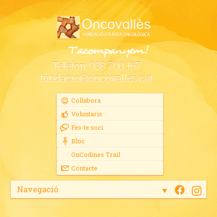
Telèfon:
938 700 167
fundacio@oncovalles.cat
Col·labora
Voluntaris
Fes-te soci
Bloc
OnCodines Trail
Contacte
Navegació
▼