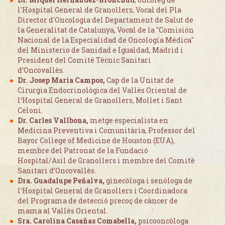
l'Hospital General de Granollers, Vocal del Pla
Director d'Oncologia del Departament de Salut de
la Generalitat de Catalunya, Vocal de la "Comisión
Nacional de la Especialidad de Oncología Médica"
del Ministerio de Sanidad e Igualdad, Madrid i
President del Comitè Tècnic Sanitari
d’Oncovallès.
Dr. Josep Maria Campos,
Cap de la Unitat de
Cirurgia Endocrinològica del Vallès Oriental de
l’Hospital General de Granollers, Mollet i Sant
Celoni.
Dr. Carles Vallbona,
metge especialista en
Medicina Preventiva i Comunitària, Professor del
Bayor College of Medicine de Houston (EUA),
membre del Patronat de la Fundació
Hospital/Asil de Granollers i membre del Comitè
Sanitari d’Oncovallès.
Dra. Guadalupe Peñalva,
ginecòloga i senòloga de
l’Hospital General de Granollers i Coordinadora
del Programa de detecció precoç de càncer de
mama al Vallès Oriental.
Sra. Carolina Casañas Comabella,
psicooncòloga