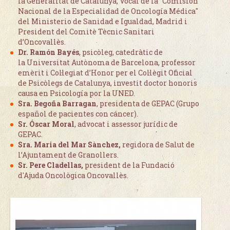
la Generalitat de Catalunya, Vocal de la "Comisión
Nacional de la Especialidad de Oncología Médica"
del Ministerio de Sanidad e Igualdad, Madrid i
President del Comitè Tècnic Sanitari
d’Oncovallès.
Dr. Ramón Bayés
, psicòleg, catedràtic de
la Universitat Autònoma de Barcelona, professor
emèrit i Col·legiat d’Honor per el Col·lègit Oficial
de Psicòlegs de Catalunya, investit doctor honoris
causa en Psicología por la UNED.
Sra. Begoña Barragan
, presidenta de GEPAC (Grupo
español de pacientes con cáncer).
Sr. Óscar Moral
, advocat i assessor jurídic de
GEPAC.
Sra. Maria del Mar Sànchez,
regidora de Salut de
l’Ajuntament de Granollers.
Sr. Pere Cladellas,
president de la Fundació
d'Ajuda Oncològica Oncovallès.