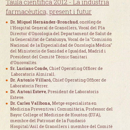
Taula científica 2012 - La
indústria
farmacèutica, present i futur
Dr. Miquel Hernández-Bronchud
, oncòleg de
l'Hospital General de Granollers, Vocal del Pla
Director d'Oncologia del Departament de Salut de
la Generalitat de Catalunya, Vocal de la "Comisión
Nacional de la Especialidad de Oncología Médica"
del Ministerio de Sanidad e Igualdad, Madrid i
President del Comitè Tècnic Sanitari
d’Oncovallès.
Sr. Luciano Conde,
Chief Operating Officer de
Laboratoris Almirall.
Dr. Antonio Villaró,
Chief Operating Officer de
Laboratoris Ferrer.
Dr. Antoni Esteve
, President de Laboratoris
Esteve.
Dr. Carles Vallbona,
Metge especialista en
Medicina Preventiva i Comunitària, Professor del
Bayor College of Medicine de Houston (EUA),
membre del Patronat de la Fundació
Hospital/Asil de Granollers i membre del Comitè