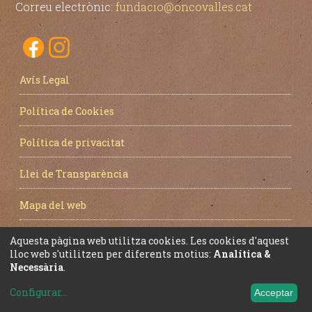
Correu electrònic:
fundacio@oncovalles.cat
Avís Legal
Política de Cookies
Política de privacitat
Llei de Transparència
Mapa del web
Aquesta pàgina web utilitza cookies. Les cookies d'aquest
lloc web s'utilitzen per diferents motius:
Analítica &
Necessària
.
Configurar
...
Acceptar