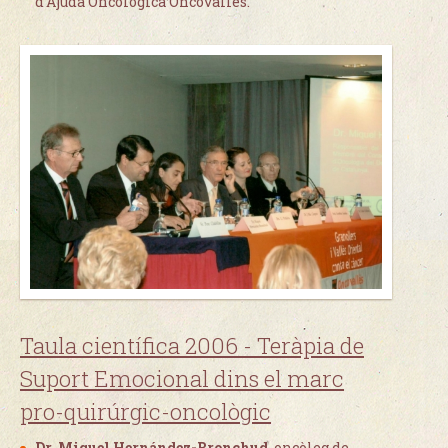
d'Ajuda Oncològica Oncovallès.
Taula científica 2006 -
Teràpia de
Suport Emocional dins el marc
pro-quirúrgic-oncològic
Dr. Miquel Hernández-Bronchud
, oncòleg de