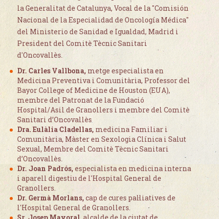
la Generalitat de Catalunya, Vocal de la "Comisión
Nacional de la Especialidad de Oncología Médica"
del Ministerio de Sanidad e Igualdad, Madrid i
President del Comitè Tècnic Sanitari
d'Oncovallès.
Dr. Carles Vallbona,
metge especialista en
Medicina Preventiva i Comunitària, Professor del
Bayor College of Medicine de Houston (EUA),
membre del Patronat de la Fundació
Hospital/Asil de Granollers i membre del Comitè
Sanitari d’Oncovallès
Dra. Eulàlia Cladellas,
medicina Familiar i
Comunitària, Màster en Sexologia Clínica i Salut
Sexual, Membre del Comitè Tècnic Sanitari
d’Oncovallès.
Dr. Joan Padrós,
especialista en medicina interna
i aparell digestiu de l'Hospital General de
Granollers.
Dr. Germà Morlans,
cap de cures pal·liatives de
l'Hospital General de Granollers.
Sr. Josep Mayoral
, alcalde de la ciutat de