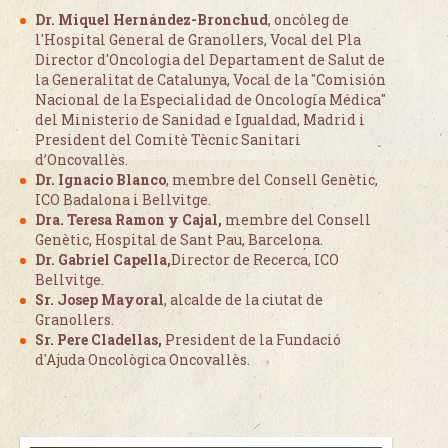
Dr.
Miquel Hernández-Bronchud
, oncòleg de
l'Hospital General de Granollers, Vocal del Pla
Director d'Oncologia del Departament de Salut de
la Generalitat de Catalunya, Vocal de la "Comisión
Nacional de la Especialidad de Oncología Médica"
del Ministerio de Sanidad e Igualdad, Madrid i
President del Comitè Tècnic Sanitari
d’Oncovallès.
Dr. Ignacio Blanco
, membre del Consell Genètic,
ICO Badalona i Bellvitge.
Dra. Teresa Ramon y Cajal,
membre del Consell
Genètic, Hospital de Sant Pau, Barcelona.
Dr. Gabriel Capella,
Director de Recerca, ICO
Bellvitge.
Sr. Josep Mayoral
, alcalde de la ciutat de
Granollers.
Sr. Pere Cladellas,
President de la Fundació
d'Ajuda Oncològica Oncovallès.