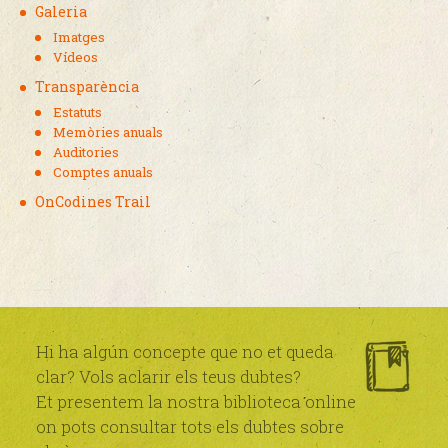
Galeria
Imatges
Vídeos
Transparència
Estatuts
Memòries anuals
Auditories
Comptes anuals
OnCodines Trail
Hi ha algún concepte que no et queda
clar? Vols aclarir els teus dubtes?
Et presentem la nostra biblioteca online
on pots consultar tots els dubtes sobre