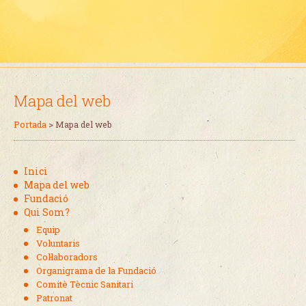
Mapa del web
Portada
>
Mapa del web
Inici
Mapa del web
Fundació
Qui Som?
Equip
Voluntaris
Col·laboradors
Organigrama de la Fundació
Comitè Tècnic Sanitari
Patronat