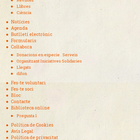
Revistes
Llibres
Ciència
Notícies
Agenda
Butlletí electrònic
Formularis
Col·labora
Donacions en especie . Serveis
Organitzant Iniciatives Solidaries
Llegats
difon
Fes-te voluntari
Fes-te soci
Bloc
Contacte
Biblioteca online
Pregunta 1
Política de Cookies
Avís Legal
Política de privacitat