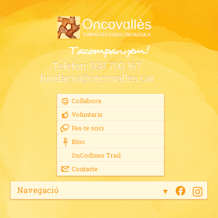
Telèfon:
938 700 167
fundacio@oncovalles.cat
Col·labora
Voluntaris
Fes-te soci
Bloc
OnCodines Trail
Contacte
Navegació
▼