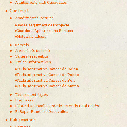
Ajuntaments amb Oncovallès
Què fem?
Apadrina una Perruca
Dades seguiment del projecte
Guardiola Apadrina una Perruca
Materials difusió
Serveis
Atenció i Orientació
Tallers terapèutics
Taules Informatives
Taula informativa Cáncer de Còlon
Taula informativa Cáncer de Pulmó
Taula informativa Cáncer de Pell
Taula informativa Cáncer de Mama
Taules científiques
Empreses
Llibre d'Oncovallès Poètic i Premis Pepi Pagès
El Sopar Benèfic d'Oncovallès
Publicacions