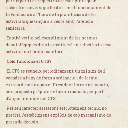
participarà i es requerirà la seva opinió quan
s’abordin canvis significatius en el funcionament de
la Fundació o a l’hora de la planificació de les
activitats que tinguin a veure amb l’atenció
sanitària.
També vetlla pel compliment de les normes
deontològiques dins la institució en relació a la seva
activitat en l’àmbit sanitari.
Com funciona el CTS?
El CTS es reuneix periòdicament, un mínim de 2
vegades a l’any de forma ordinària i de forma
extraordinària quan el President ho estimi oportú,
bé a proposta pròpia o de forma raonada per part
d’algun membre del CTS.
Pel seu caràcter assessor i estrictament tècnic, no
precisa l’establiment explícit de cap mecanisme de
presa de decisió.