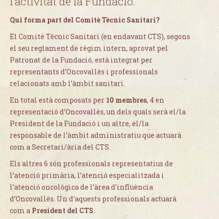
l’activitat de la Fundació.
Qui forma part del Comitè Tècnic Sanitari?
El Comitè Tècnic Sanitari (en endavant CTS), segons
el seu reglament de règim intern, aprovat pel
Patronat de la Fundació, està integrat per
representants d’Oncovallès i professionals
relacionats amb l’àmbit sanitari.
En total està composats per
10 membres
, 4 en
representació d’Oncovallès, un dels quals serà el/la
President de la Fundació i un altre, el/la
responsable de l’àmbit administratiu que actuarà
com a Secretari/ària del CTS.
Els altres 6 són professionals representatius de
l’atenció primària, l’atenció especialitzada i
l’atenció oncològica de l’àrea d’influència
d’Oncovallès. Un d’aquests professionals actuarà
com a
President del CTS
.