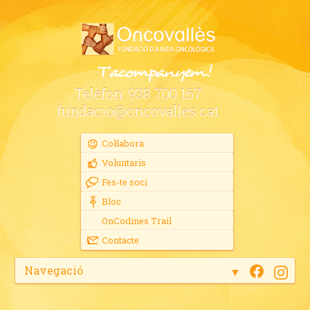
Telèfon:
938 700 167
fundacio@oncovalles.cat
Col·labora
Voluntaris
Fes-te soci
Bloc
OnCodines Trail
Contacte
Navegació
▼