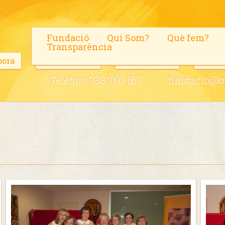
Fundació
Qui Som?
Què fem?
Transparència
bora
Voluntaris
Fes-te soci
Blo
Telèfon:
938 700 167
fundacio@on