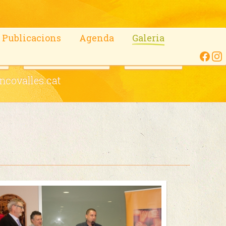
Publicacions
Agenda
Galeria
c
OnCodines Trail
Contacte
covalles.cat