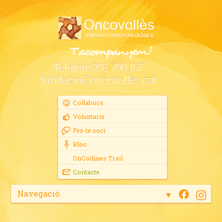
Telèfon:
938 700 167
fundacio@oncovalles.cat
Col·labora
Voluntaris
Fes-te soci
Bloc
OnCodines Trail
Contacte
Navegació
▼