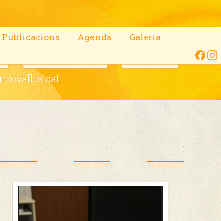
Publicacions
Agenda
Galeria
c
OnCodines Trail
Contacte
covalles.cat