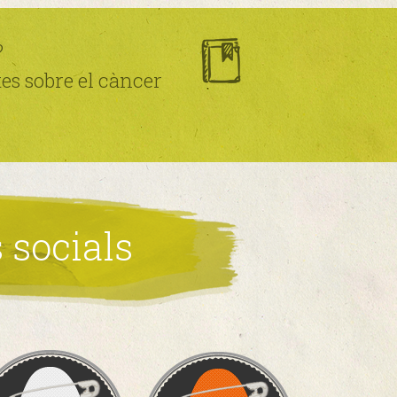
?
tes sobre el càncer
 socials