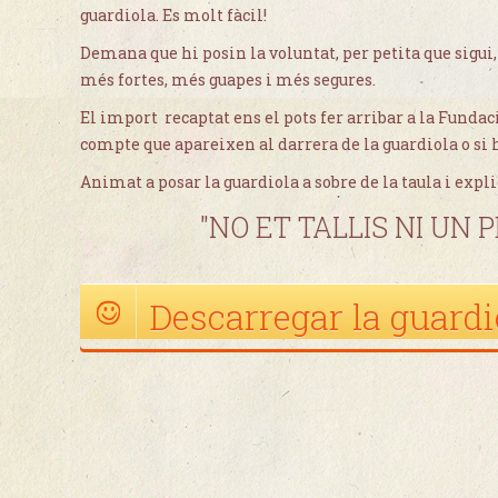
guardiola. Es molt fàcil!
Demana que hi posin la voluntat, per petita que sigui,
més fortes, més guapes i més segures.
El import recaptat ens el pots fer arribar a la Funda
compte que apareixen al darrera de la guardiola o si 
Animat a posar la guardiola a sobre de la taula i expli
"NO ET TALLIS NI UN PÈL
Descarregar la guardi