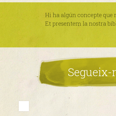
Hi ha algún concepte que no
Et presentem la nostra bibl
Segueix-n