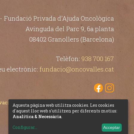
- Fundació Privada d’Ajuda Oncològica
Avinguda del Parc 9, 6a planta
08402 Granollers (Barcelona)
Telèfon:
938 700 167
eu electrònic:
fundacio@oncovalles.cat
vacitat
Llei de Transparència
Mapa del web
Aquesta pàgina web utilitza cookies. Les cookies
d'aquest lloc web s'utilitzen per diferents motius:
Analítica & Necessària
.
Configurar
...
Acceptar