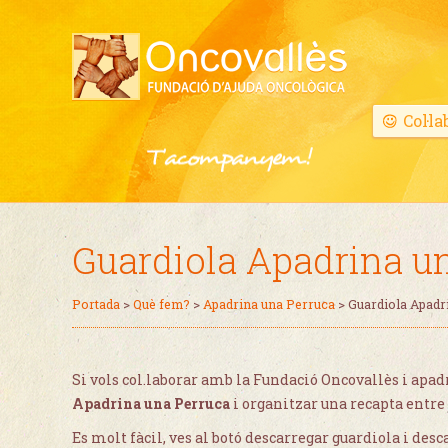
Col·la
Guardiola Apadrina u
Portada
>
Què fem?
>
Apadrina una Perruca
>
Guardiola Apadr
Si vols col.laborar amb la Fundació Oncovallès i apadr
Apadrina una Perruca
i organitzar una recapta entre
Es molt fàcil, ves al botó descarregar guardiola i des