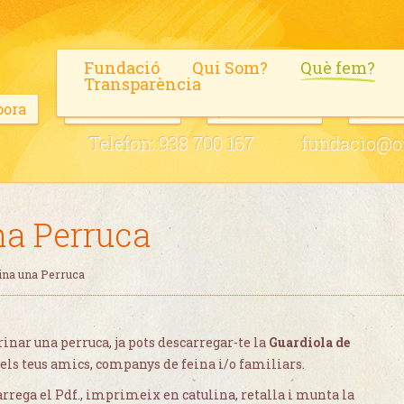
Fundació
Qui Som?
Què fem?
Transparència
bora
Voluntaris
Fes-te soci
Blo
Telèfon:
938 700 167
fundacio@on
na Perruca
ina una Perruca
inar una perruca, ja pots descarregar-te la
Guardiola de
 els teus amics, companys de feina i/o familiars.
carrega el Pdf., imprimeix en catulina, retalla i munta la