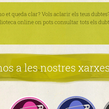
 et queda clar? Vols aclarir els teus dubtes
ioteca online on pots consultar tots els dub
os a les nostres xarxes