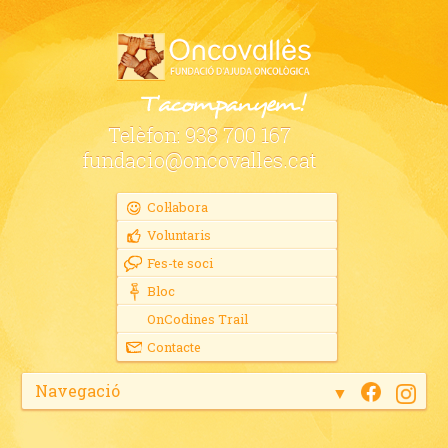
Telèfon:
938 700 167
fundacio@oncovalles.cat
Col·labora
Voluntaris
Fes-te soci
Bloc
OnCodines Trail
Contacte
Navegació
▼