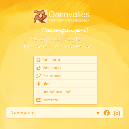
Telèfon:
938 700 167
fundacio@oncovalles.cat
Col·labora
Voluntaris
Fes-te soci
Bloc
OnCodines Trail
Contacte
Navegació
▼