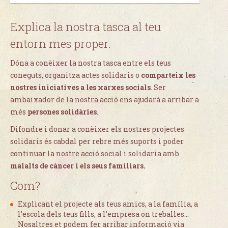
Explica la nostra tasca al teu
entorn mes proper.
Dóna a conèixer la nostra tasca entre els teus
coneguts, organitza actes solidaris o
comparteix les
nostres iniciatives a les xarxes socials
. Ser
ambaixador de la nostra acció ens ajudarà a arribar a
més
persones solidàries
.
Difondre i donar a conèixer els nostres projectes
solidaris és cabdal per rebre més suports i poder
continuar la nostre acció social i solidaria amb
malalts de càncer i els seus familiars.
Com?
Explicant el projecte als teus amics, a la família, a
l’escola dels teus fills, a l’empresa on treballes...
Nosaltres et podem fer arribar informació via