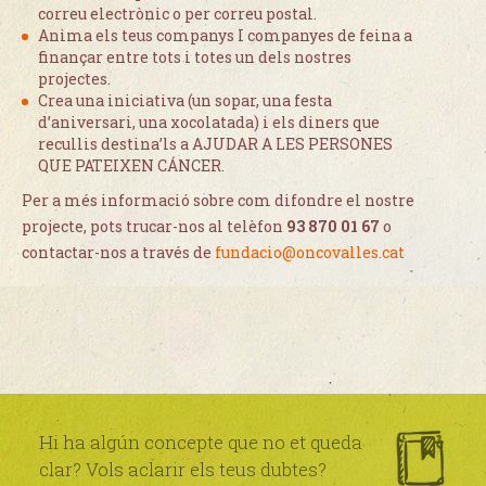
correu electrònic o per correu postal.
Anima els teus companys I companyes de feina a
finançar entre tots i totes un dels nostres
projectes.
Crea una iniciativa (un sopar, una festa
d’aniversari, una xocolatada) i els diners que
recullis destina’ls a AJUDAR A LES PERSONES
QUE PATEIXEN CÁNCER.
Per a més informació sobre com difondre el nostre
projecte, pots trucar-nos al telèfon
93 870 01 67
o
contactar-nos a través de
fundacio@oncovalles.cat
Hi ha algún concepte que no et queda
clar? Vols aclarir els teus dubtes?