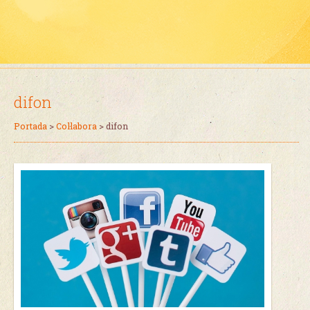
difon
Portada
>
Col·labora
>
difon