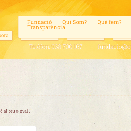
Fundació
Qui Som?
Què fem?
Transparència
bora
Voluntaris
Fes-te soci
Blo
Telèfon:
938 700 167
fundacio@on
ó al teu e-mail