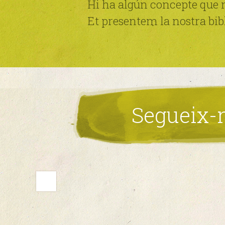
Hi ha algún concepte que no
Et presentem la nostra bibl
Segueix-n