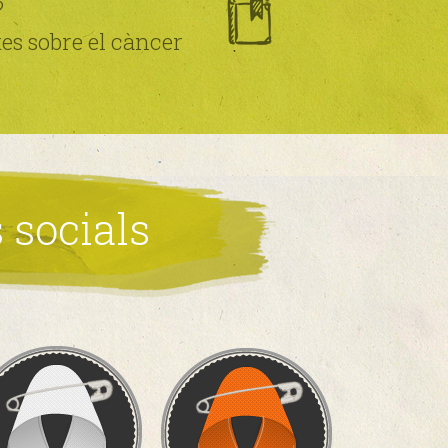
?
tes sobre el càncer
 socials