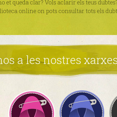
 et queda clar? Vols aclarir els teus dubtes
ioteca online on pots consultar tots els dub
os a les nostres xarxes