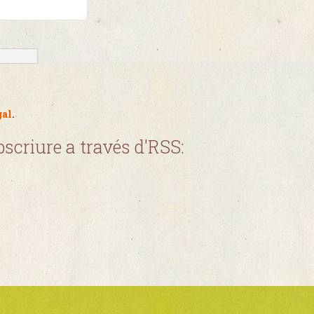
gal
.
bscriure a través d'RSS: