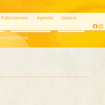
Publicacions
Agenda
Galeria
c
OnCodines Trail
Contacte
covalles.cat