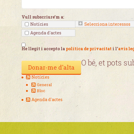
Vull subscriure'm a:
Notícies
Selecciona interessos
(opcional)
Agenda d'actes
He llegit i accepto la
política de privacitat
i l'
avís le
O bé, et pots su
Notícies
General
Bloc
Agenda d'actes