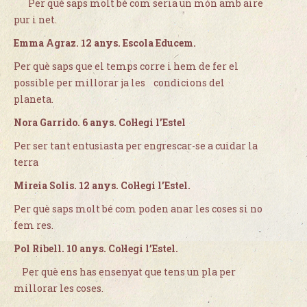
Per què saps molt bé com seria un món amb aire
pur i net.
Emma Agraz. 12 anys. Escola Educem.
Per què saps que el temps corre i hem de fer el
possible per millorar ja les condicions del
planeta.
Nora Garrido. 6 anys. Col·legi l’Estel
Per ser tant entusiasta per engrescar-se a cuidar la
terra
Mireia Solis. 12 anys. Col·legi l’Estel.
Per què saps molt bé com poden anar les coses si no
fem res.
Pol Ribell. 10 anys. Col·legi l’Estel.
Per què ens has ensenyat que tens un pla per
millorar les coses.