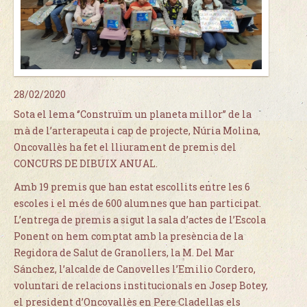
28/02/2020
Sota el lema ‘’Construïm un planeta millor’’ de la
mà de l’arterapeuta i cap de projecte, Núria Molina,
Oncovallès ha fet el lliurament de premis del
CONCURS DE DIBUIX ANUAL.
Amb 19 premis que han estat escollits entre les 6
escoles i el més de 600 alumnes que han participat.
L’entrega de premis a sigut la sala d’actes de l’Escola
Ponent on hem comptat amb la presència de la
Regidora de Salut de Granollers, la M. Del Mar
Sánchez, l’alcalde de Canovelles l’Emilio Cordero,
voluntari de relacions institucionals en Josep Botey,
el president d’Oncovallès en Pere Cladellas els