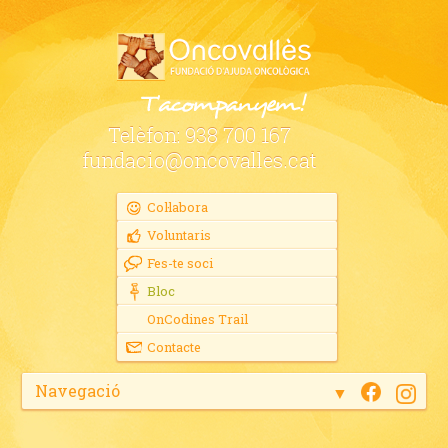
Telèfon:
938 700 167
fundacio@oncovalles.cat
Col·labora
Voluntaris
Fes-te soci
Bloc
OnCodines Trail
Contacte
Navegació
▼