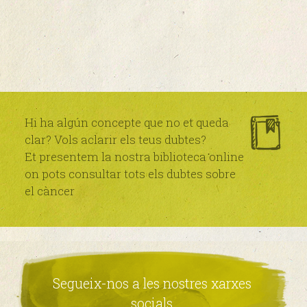
Hi ha algún concepte que no et queda
clar? Vols aclarir els teus dubtes?
Et presentem la nostra biblioteca online
on pots consultar tots els dubtes sobre
el càncer
Segueix-nos a les nostres xarxes
socials