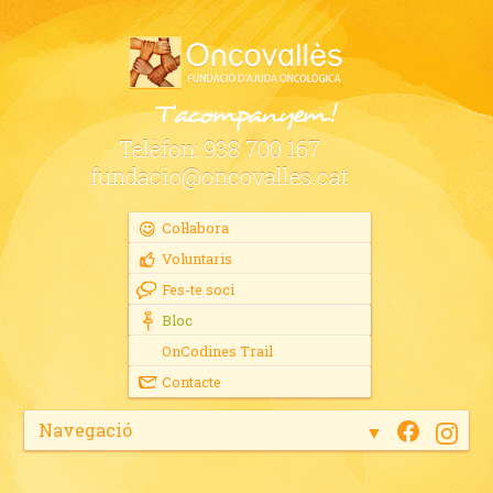
Telèfon:
938 700 167
fundacio@oncovalles.cat
Col·labora
Voluntaris
Fes-te soci
Bloc
OnCodines Trail
Contacte
Navegació
▼