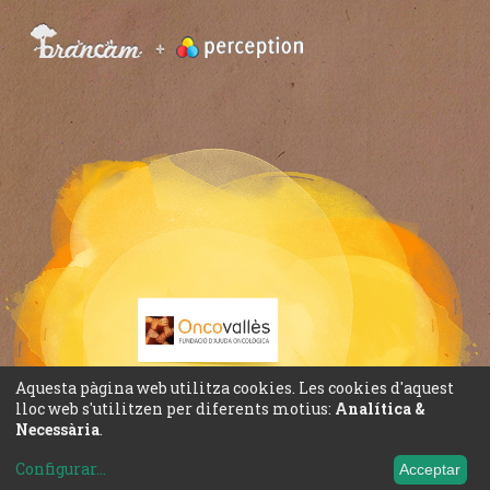
Aquesta pàgina web utilitza cookies. Les cookies d'aquest
lloc web s'utilitzen per diferents motius:
Analítica &
Necessària
.
Configurar
...
Acceptar